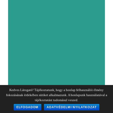
Kedves Látogató! Tájékoztatunk, hogy a honlap felhasználói élmény
fokozásának érdekében sütiket alkalmazunk. A honlapunk használatával a
tájékoztatást tudomásul veszed.
ELFOGADOM
ADATVÉDELMI NYILATKOZAT